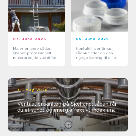
07. June 2026
05. June 2026
Maler erhverv sådan
Kontaktlinser århus
skaber professionelt
sådan finder du den
malerarbejde værdi for
rigtige løsning til dine
virksomheder
øjne
31. May 2026
Ventilationsanlæg på Sjælland: sådan får
du et sundt og energieffektivt indeklima