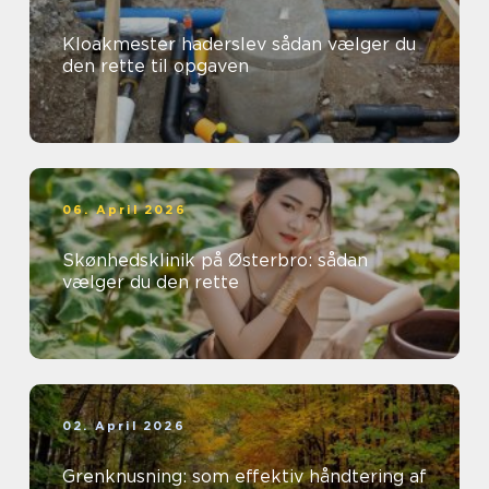
Kloakmester haderslev sådan vælger du
den rette til opgaven
06. April 2026
Skønhedsklinik på Østerbro: sådan
vælger du den rette
02. April 2026
Grenknusning: som effektiv håndtering af