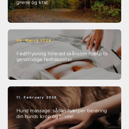
grene og krat
09. March 2026
Fedtfrysning hillerød skånsom hjælp til
genstridige fedtdepoter
11. February 2026
Hund massage: sådan hjælper berøring
din hunds krop og trivsel