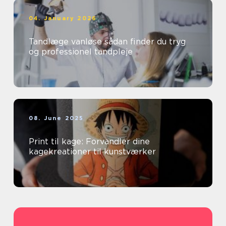
04. January 2026
Tandlæge vanløse sådan finder du tryg
og professionel tandpleje
08. June 2025
Print til kage: Forvandler dine
kagekreationer til kunstværker