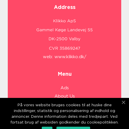
Address
web:
www.klikko.dk/
Menu
Ads
About Us
Cookies
På vores website bruges cookies til at huske dine
indstillinger, statistik og personalisering af indhold og
Contact
annoncer. Denne information deles med tredjepart. Ved
Sitemap
fortsat brug af websiden godkender du cookiepolitikken.