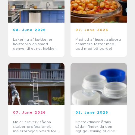
08. June 2026
07. June 2026
Lakering af køkkener
Mad ud af huset aalborg
holstebro en smart
nemmere fester med
genvej til et nyt køkken
god mad på bordet
07. June 2026
05. June 2026
Maler erhverv sådan
Kontaktlinser århus
skaber professionelt
sådan finder du den
malerarbejde værdi for
rigtige løsning til dine