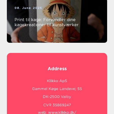
08. June 2025
Print til kage: Forvandler dine
kagekreationer til kunstværker
Address
web:
www.klikko.dk/