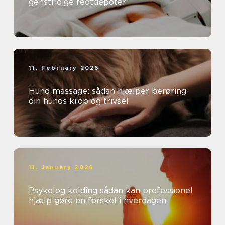
genstridige fedtdepoter
11. February 2026
Hund massage: sådan hjælper berøring
din hunds krop og trivsel
11. January 2026
Psykolog kolding sådan kan professionel
hjælp gøre en forskel i hverdagen