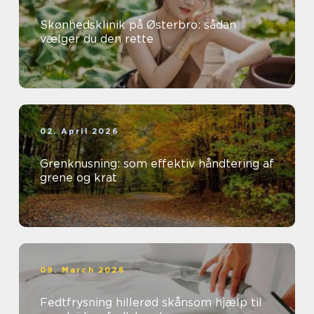
Skønhedsklinik på Østerbro: sådan
vælger du den rette
02. April 2026
Grenknusning: som effektiv håndtering af
grene og krat
09. March 2026
Fedtfrysning hillerød skånsom hjælp til