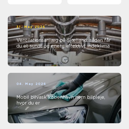
virksomheder
øjne
31. May 2026
Ventilationsanlæg på Sjælland: sådan får
du et sundt og energieffektivt indeklima
04. May 2026
Mobil bilvask københavn nem bilpleje,
hvor du er