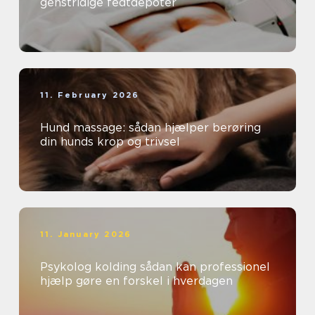
genstridige fedtdepoter
11. February 2026
Hund massage: sådan hjælper berøring
din hunds krop og trivsel
11. January 2026
Psykolog kolding sådan kan professionel
hjælp gøre en forskel i hverdagen