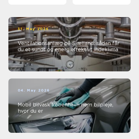
virksomheder
øjne
31. May 2026
Ventilationsanlæg på Sjælland: sådan får
du et sundt og energieffektivt indeklima
04. May 2026
Mobil bilvask københavn nem bilpleje,
hvor du er