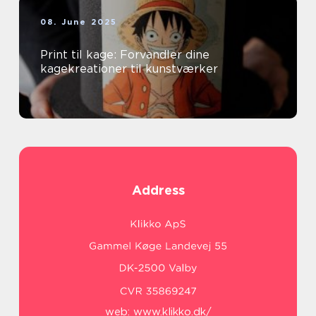
08. June 2025
Print til kage: Forvandler dine
kagekreationer til kunstværker
Address
web:
www.klikko.dk/