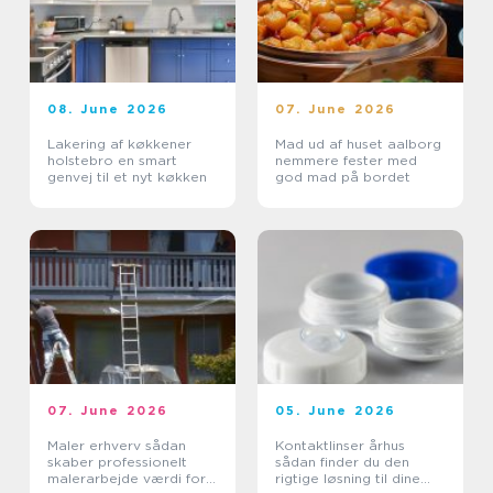
08. June 2026
07. June 2026
Lakering af køkkener
Mad ud af huset aalborg
holstebro en smart
nemmere fester med
genvej til et nyt køkken
god mad på bordet
07. June 2026
05. June 2026
Maler erhverv sådan
Kontaktlinser århus
skaber professionelt
sådan finder du den
malerarbejde værdi for
rigtige løsning til dine