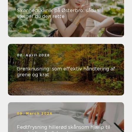
Skønhedsklinik på Østerbro: sådan
vælger du den rette
02. April 2026
Grenknusning: som effektiv håndtering af
grene og krat
09. March 2026
Fedtfrysning hillerød skånsom hjælp til