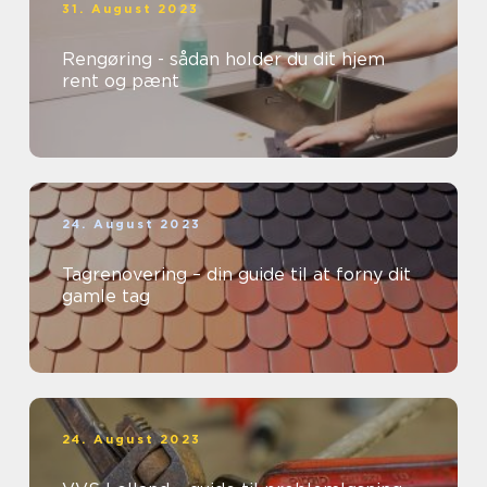
31. August 2023
Rengøring - sådan holder du dit hjem
rent og pænt
24. August 2023
Tagrenovering – din guide til at forny dit
gamle tag
24. August 2023