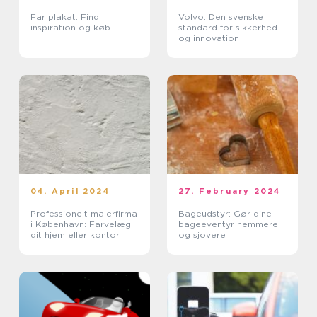
Far plakat: Find
Volvo: Den svenske
inspiration og køb
standard for sikkerhed
og innovation
04. April 2024
27. February 2024
Professionelt malerfirma
Bageudstyr: Gør dine
i København: Farvelæg
bageeventyr nemmere
dit hjem eller kontor
og sjovere