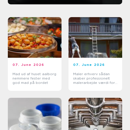
07. June 2026
07. June 2026
Mad ud af huset aalborg
Maler erhverv sådan
nemmere fester med
skaber professionelt
god mad på bordet
malerarbejde værdi for
virksomheder