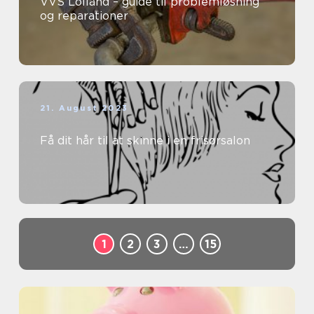
VVS Lolland – guide til problemløsning
og reparationer
21. August 2023
Få dit hår til at skinne i en frisørsalon
1
2
3
…
15