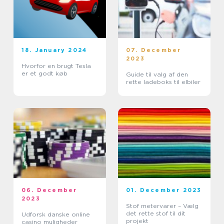
18. January 2024
07. December
2023
Hvorfor en brugt Tesla
er et godt køb
Guide til valg af den
rette ladeboks til elbiler
06. December
01. December 2023
2023
Stof metervarer – Vælg
det rette stof til dit
Udforsk danske online
projekt
casino muligheder