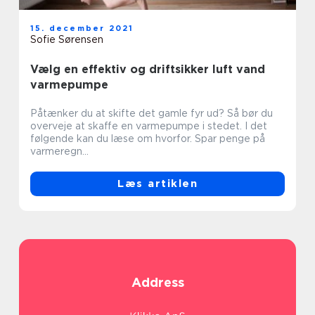
15. december 2021
Sofie Sørensen
Vælg en effektiv og driftsikker luft vand
varmepumpe
Påtænker du at skifte det gamle fyr ud? Så bør du
overveje at skaffe en varmepumpe i stedet. I det
følgende kan du læse om hvorfor. Spar penge på
varmeregn...
Læs artiklen
Address