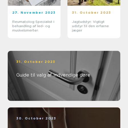
27. November 2023
31. October 2023
Reumatolog Specialist i
Jagtudstyr: Vigtigt
behandling af led- og
udstyr til den erfarne
muskelsmerter
jæger
31. October 2023
Guide til valg af indvendige døre
30. October 2023