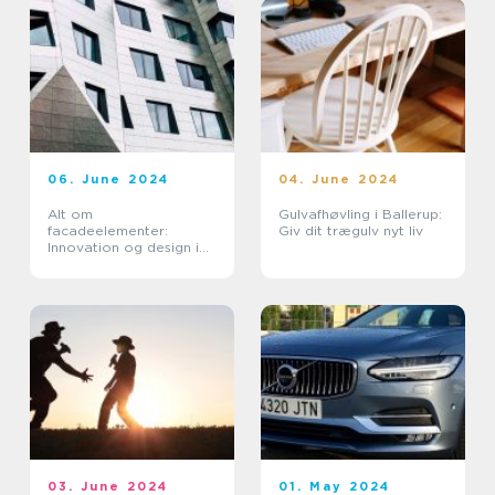
06. June 2024
04. June 2024
Alt om
Gulvafhøvling i Ballerup:
facadeelementer:
Giv dit trægulv nyt liv
Innovation og design i
byggebranchen
03. June 2024
01. May 2024