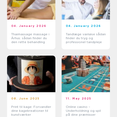
04. January 2026
04. January 2026
Thaimassage massage i
Tandlæge vanløse sådan
Århus: sådan finder du
finder du tryg og
den rette behandling
professionel tandpleje
08. June 2025
11. May 2025
Print til kage: Forvandler
Online casino –
dine kagekreationer til
Underholdning og spil
kunstværker
på dine præmisser