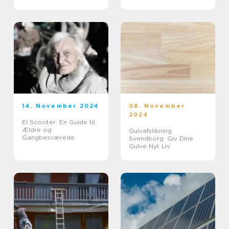
14. November 2024
08. November
2024
El Scooter: En Guide til
Ældre og
Gulvafslibning
Gangbesværede
Svendborg: Giv Dine
Gulve Nyt Liv