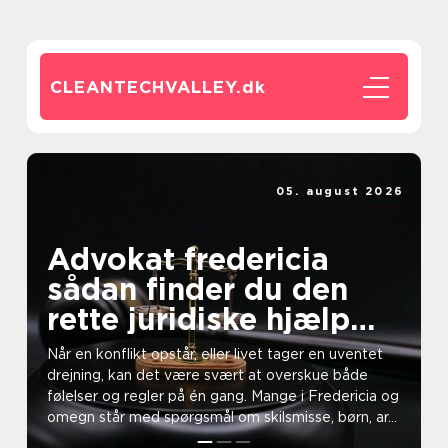
CLEANTECHVALLEY.
dk
05. august 2026
Thomas Andersen
Advokat fredericia
sådan finder du den
rette juridiske hjælp
lokalt
Når en konflikt opstår, eller livet tager en uventet
drejning, kan det være svært at overskue både
følelser og regler på én gang. Mange i Fredericia og
omegn står med spørgsmål om skilsmisse, børn, ar...