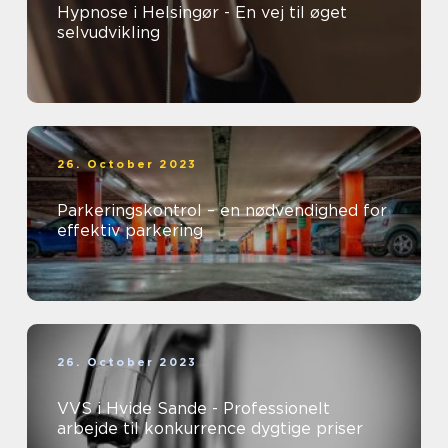
Hypnose i Helsingør - En vej til øget
selvudvikling
26. October 2023
Parkeringskontrol – en nødvendighed for
effektiv parkering
26. October 2023
VVS i Hvide Sande - Professionelt
arbejde til konkurrence dygtige priser